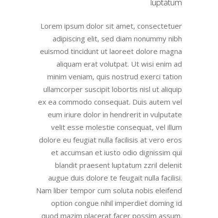
luptatum
Lorem ipsum dolor sit amet, consectetuer
adipiscing elit, sed diam nonummy nibh
euismod tincidunt ut laoreet dolore magna
aliquam erat volutpat. Ut wisi enim ad
minim veniam, quis nostrud exerci tation
ullamcorper suscipit lobortis nisl ut aliquip
ex ea commodo consequat. Duis autem vel
eum iriure dolor in hendrerit in vulputate
velit esse molestie consequat, vel illum
dolore eu feugiat nulla facilisis at vero eros
et accumsan et iusto odio dignissim qui
blandit praesent luptatum zzril delenit
augue duis dolore te feugait nulla facilisi.
Nam liber tempor cum soluta nobis eleifend
option congue nihil imperdiet doming id
quod mazim placerat facer possim assum.