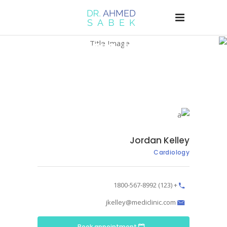
Jordan Kelley
Jordan Kelley
/
Home
Jordan Kelley
Cardiology
+ (123) 1800-567-8992
jkelley@mediclinic.com
Book appointment