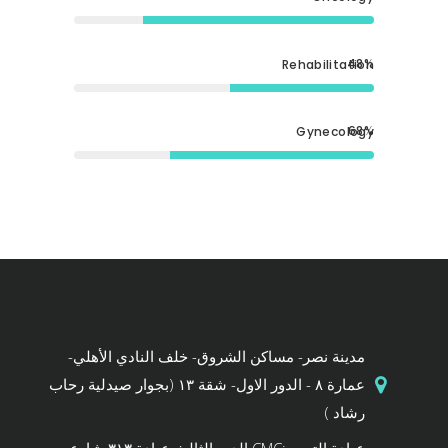
48
Rehabilitation
68
Gynecology
مدينة نصر- مساكن الشروق- خلف النادي الأهلي-
عمارة ٨ - الدور الاول- شقة ١٣ (بجوار صيدلية رحاب
رشاد )
عيادة التجمع:CMC الدور الثالث عيادة ٣١٣ شارع